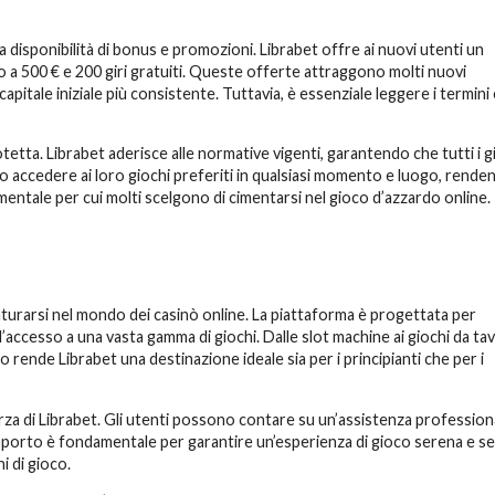
a disponibilità di bonus e promozioni. Librabet offre ai nuovi utenti un
a 500 € e 200 giri gratuiti. Queste offerte attraggono molti nuovi
pitale iniziale più consistente. Tuttavia, è essenziale leggere i termini 
otetta. Librabet aderisce alle normative vigenti, garantendo che tutti i g
no accedere ai loro giochi preferiti in qualsiasi momento e luogo, renden
entale per cui molti scelgono di cimentarsi nel gioco d’azzardo online.
turarsi nel mondo dei casinò online. La piattaforma è progettata per
 l’accesso a una vasta gamma di giochi. Dalle slot machine ai giochi da tav
ende Librabet una destinazione ideale sia per i principianti che per i
 forza di Librabet. Gli utenti possono contare su un’assistenza profession
upporto è fondamentale per garantire un’esperienza di gioco serena e s
i di gioco.