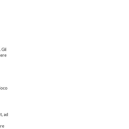
 Gli
tere
gioco
t, ad
are