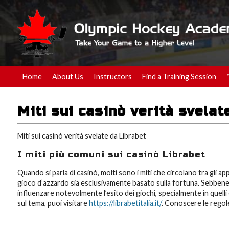
Home
About Us
Instructors
Find a Training Session
Miti sui casinò verità svelat
Miti sui casinò verità svelate da Librabet
I miti più comuni sui casinò Librabet
Quando si parla di casinò, molti sono i miti che circolano tra gli ap
gioco d’azzardo sia esclusivamente basato sulla fortuna. Sebbene l
influenzare notevolmente l’esito dei giochi, specialmente in quell
sul tema, puoi visitare
https://librabetitalia.it/
. Conoscere le regole