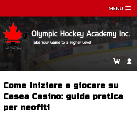
MENU
Come iniziare a giocare su
Casea Casino: guida pratica
per neofiti