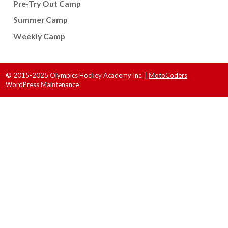
Pre-Try Out Camp
Summer Camp
Weekly Camp
© 2015-2025 Olympics Hockey Academy Inc. |
MotoCoders
WordPress Maintenance