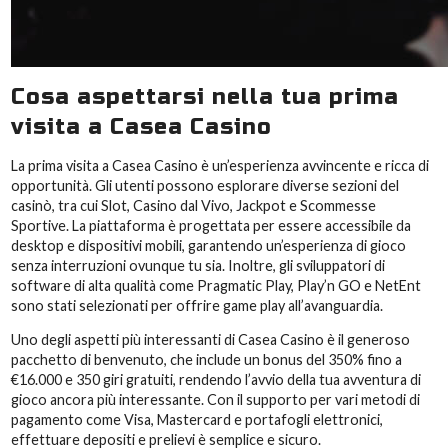
Cosa aspettarsi nella tua prima
visita a Casea Casino
La prima visita a Casea Casino è un’esperienza avvincente e ricca di
opportunità. Gli utenti possono esplorare diverse sezioni del
casinò, tra cui Slot, Casino dal Vivo, Jackpot e Scommesse
Sportive. La piattaforma è progettata per essere accessibile da
desktop e dispositivi mobili, garantendo un’esperienza di gioco
senza interruzioni ovunque tu sia. Inoltre, gli sviluppatori di
software di alta qualità come Pragmatic Play, Play’n GO e NetEnt
sono stati selezionati per offrire game play all’avanguardia.
Uno degli aspetti più interessanti di Casea Casino è il generoso
pacchetto di benvenuto, che include un bonus del 350% fino a
€16.000 e 350 giri gratuiti, rendendo l’avvio della tua avventura di
gioco ancora più interessante. Con il supporto per vari metodi di
pagamento come Visa, Mastercard e portafogli elettronici,
effettuare depositi e prelievi è semplice e sicuro.