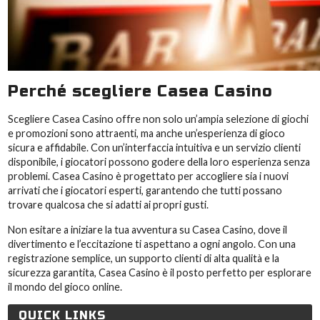
Perché scegliere Casea Casino
Scegliere Casea Casino offre non solo un’ampia selezione di giochi
e promozioni sono attraenti, ma anche un’esperienza di gioco
sicura e affidabile. Con un’interfaccia intuitiva e un servizio clienti
disponibile, i giocatori possono godere della loro esperienza senza
problemi. Casea Casino è progettato per accogliere sia i nuovi
arrivati che i giocatori esperti, garantendo che tutti possano
trovare qualcosa che si adatti ai propri gusti.
Non esitare a iniziare la tua avventura su Casea Casino, dove il
divertimento e l’eccitazione ti aspettano a ogni angolo. Con una
registrazione semplice, un supporto clienti di alta qualità e la
sicurezza garantita, Casea Casino è il posto perfetto per esplorare
il mondo del gioco online.
QUICK LINKS