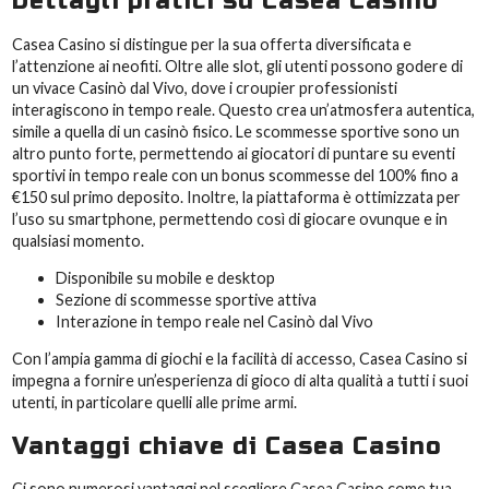
Dettagli pratici su Casea Casino
Casea Casino si distingue per la sua offerta diversificata e
l’attenzione ai neofiti. Oltre alle slot, gli utenti possono godere di
un vivace Casinò dal Vivo, dove i croupier professionisti
interagiscono in tempo reale. Questo crea un’atmosfera autentica,
simile a quella di un casinò fisico. Le scommesse sportive sono un
altro punto forte, permettendo ai giocatori di puntare su eventi
sportivi in tempo reale con un bonus scommesse del 100% fino a
€150 sul primo deposito. Inoltre, la piattaforma è ottimizzata per
l’uso su smartphone, permettendo così di giocare ovunque e in
qualsiasi momento.
Disponibile su mobile e desktop
Sezione di scommesse sportive attiva
Interazione in tempo reale nel Casinò dal Vivo
Con l’ampia gamma di giochi e la facilità di accesso, Casea Casino si
impegna a fornire un’esperienza di gioco di alta qualità a tutti i suoi
utenti, in particolare quelli alle prime armi.
Vantaggi chiave di Casea Casino
Ci sono numerosi vantaggi nel scegliere Casea Casino come tua