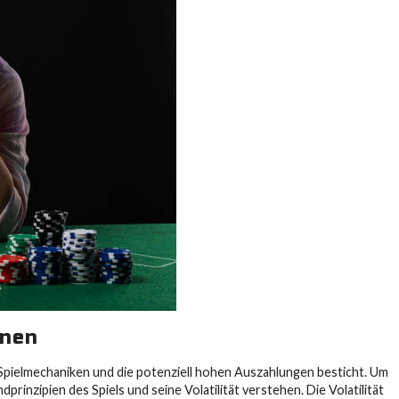
nnen
en Spielmechaniken und die potenziell hohen Auszahlungen besticht. Um
prinzipien des Spiels und seine Volatilität verstehen. Die Volatilität