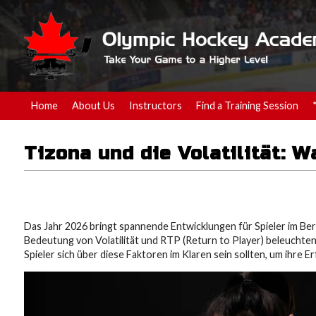
Home
About Us
Instructors
Find a Training Session
Tizona und die Volatilität: 
Das Jahr 2026 bringt spannende Entwicklungen für Spieler im Bere
Bedeutung von Volatilität und RTP (Return to Player) beleuchte
Spieler sich über diese Faktoren im Klaren sein sollten, um ihre 