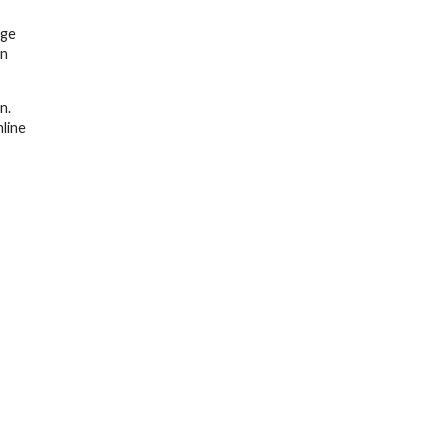
ige
en
n.
nline