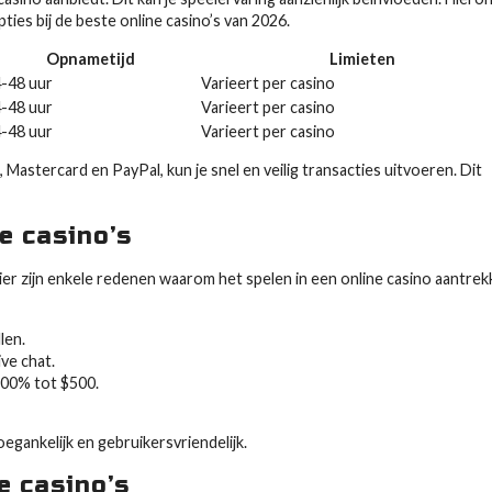
ies bij de beste online casino’s van 2026.
Opnametijd
Limieten
-48 uur
Varieert per casino
-48 uur
Varieert per casino
-48 uur
Varieert per casino
astercard en PayPal, kun je snel en veilig transacties uitvoeren. Dit
e casino’s
Hier zijn enkele redenen waarom het spelen in een online casino aantrekk
len.
ive chat.
00% tot $500.
egankelijk en gebruikersvriendelijk.
e casino’s