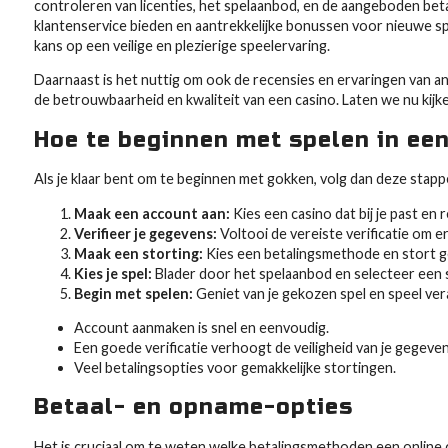
controleren van licenties, het spelaanbod, en de aangeboden be
klantenservice bieden en aantrekkelijke bonussen voor nieuwe s
kans op een veilige en plezierige speelervaring.
Daarnaast is het nuttig om ook de recensies en ervaringen van and
de betrouwbaarheid en kwaliteit van een casino. Laten we nu kijk
Hoe te beginnen met spelen in een
Als je klaar bent om te beginnen met gokken, volg dan deze stap
Maak een account aan:
Kies een casino dat bij je past en
Verifieer je gegevens:
Voltooi de vereiste verificatie om er
Maak een storting:
Kies een betalingsmethode en stort ge
Kies je spel:
Blader door het spelaanbod en selecteer een sp
Begin met spelen:
Geniet van je gekozen spel en speel ve
Account aanmaken is snel en eenvoudig.
Een goede verificatie verhoogt de veiligheid van je gegeven
Veel betalingsopties voor gemakkelijke stortingen.
Betaal- en opname-opties
Het is cruciaal om te weten welke betalingsmethoden een online ca