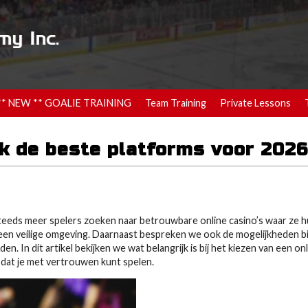
** NEW ** GOALIE TRAINING
Team Training
Private Lessons
ek de beste platforms voor 2026
teeds meer spelers zoeken naar betrouwbare online casino’s waar ze 
een veilige omgeving. Daarnaast bespreken we ook de mogelijkheden bi
. In dit artikel bekijken we wat belangrijk is bij het kiezen van een on
dat je met vertrouwen kunt spelen.