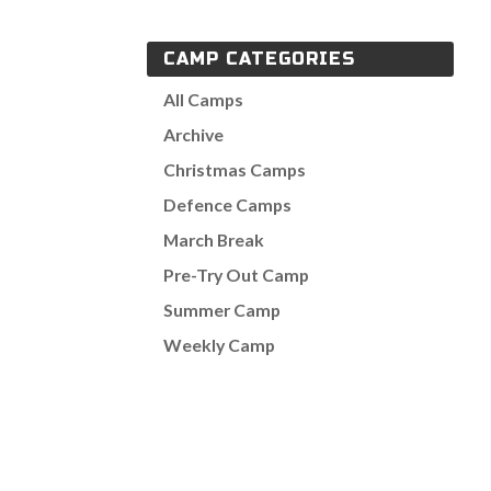
CAMP CATEGORIES
All Camps
Archive
Christmas Camps
Defence Camps
March Break
Pre-Try Out Camp
Summer Camp
Weekly Camp