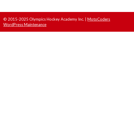
© 2015-2025 Olympics Hockey Academy Inc. |
MotoCoders
WordPress Maintenance