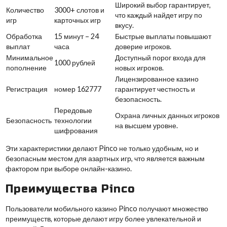
Широкий выбор гарантирует,
Количество
3000+ слотов и
что каждый найдет игру по
игр
карточных игр
вкусу.
Обработка
15 минут – 24
Быстрые выплаты повышают
выплат
часа
доверие игроков.
Минимальное
Доступный порог входа для
1000 рублей
пополнение
новых игроков.
Лицензированное казино
Регистрация
номер 162777
гарантирует честность и
безопасность.
Передовые
Охрана личных данных игроков
Безопасность
технологии
на высшем уровне.
шифрования
Эти характеристики делают Pinco не только удобным, но и
безопасным местом для азартных игр, что является важным
фактором при выборе онлайн-казино.
Преимущества Pinco
Пользователи мобильного казино Pinco получают множество
преимуществ, которые делают игру более увлекательной и