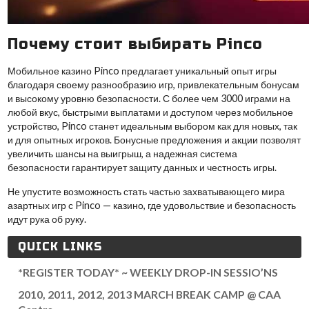
Почему стоит выбирать Pinco
Мобильное казино Pinco предлагает уникальный опыт игры
благодаря своему разнообразию игр, привлекательным бонусам
и высокому уровню безопасности. С более чем 3000 играми на
любой вкус, быстрыми выплатами и доступом через мобильное
устройство, Pinco станет идеальным выбором как для новых, так
и для опытных игроков. Бонусные предложения и акции позволят
увеличить шансы на выигрыш, а надежная система
безопасности гарантирует защиту данных и честность игры.
Не упустите возможность стать частью захватывающего мира
азартных игр с Pinco — казино, где удовольствие и безопасность
идут рука об руку.
QUICK LINKS
*REGISTER TODAY* ~ WEEKLY DROP-IN SESSIO’NS
2010, 2011, 2012, 2013 MARCH BREAK CAMP @ CAA