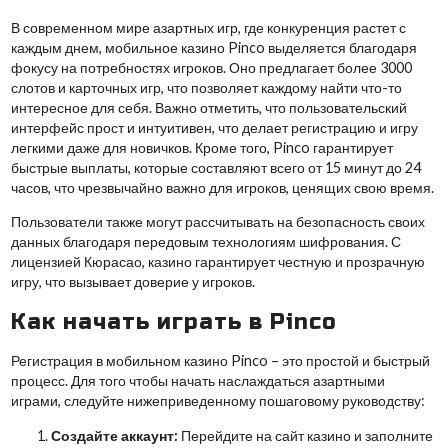
В современном мире азартных игр, где конкуренция растет с
каждым днем, мобильное казино Pinco выделяется благодаря
фокусу на потребностях игроков. Оно предлагает более 3000
слотов и карточных игр, что позволяет каждому найти что-то
интересное для себя. Важно отметить, что пользовательский
интерфейс прост и интуитивен, что делает регистрацию и игру
легкими даже для новичков. Кроме того, Pinco гарантирует
быстрые выплаты, которые составляют всего от 15 минут до 24
часов, что чрезвычайно важно для игроков, ценящих свою время.
Пользователи также могут рассчитывать на безопасность своих
данных благодаря передовым технологиям шифрования. С
лицензией Кюрасао, казино гарантирует честную и прозрачную
игру, что вызывает доверие у игроков.
Как начать играть в Pinco
Регистрация в мобильном казино Pinco – это простой и быстрый
процесс. Для того чтобы начать наслаждаться азартными
играми, следуйте нижеприведенному пошаговому руководству:
Создайте аккаунт:
Перейдите на сайт казино и заполните