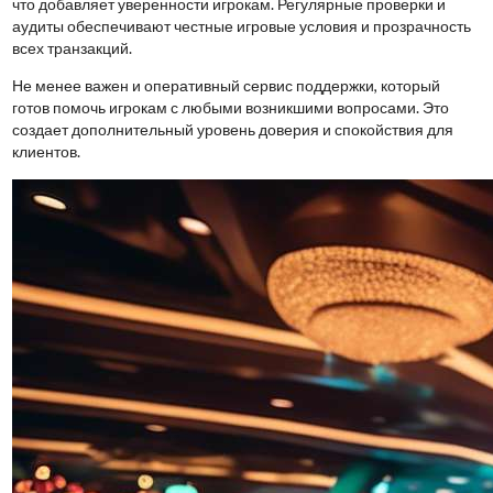
что добавляет уверенности игрокам. Регулярные проверки и
аудиты обеспечивают честные игровые условия и прозрачность
всех транзакций.
Не менее важен и оперативный сервис поддержки, который
готов помочь игрокам с любыми возникшими вопросами. Это
создает дополнительный уровень доверия и спокойствия для
клиентов.