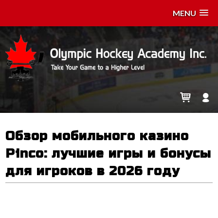
MENU
Обзор мобильного казино
Pinco: лучшие игры и бонусы
для игроков в 2026 году