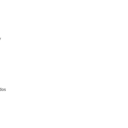
y
ndos