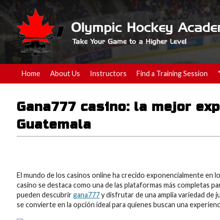
Home
About Us
Instructors
Find a Training Session
Gana777 casino: la mejor exp
Guatemala
El mundo de los casinos online ha crecido exponencialmente en l
casino se destaca como una de las plataformas más completas para
pueden descubrir
gana777
y disfrutar de una amplia variedad de
se convierte en la opción ideal para quienes buscan una experienc