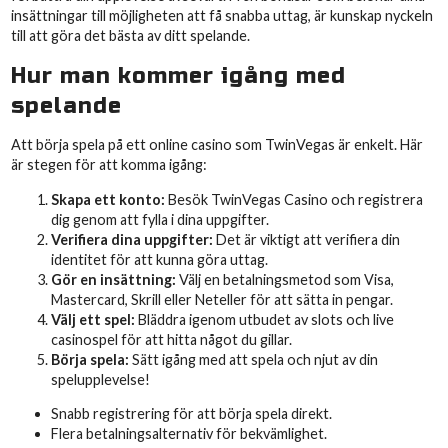
insättningar till möjligheten att få snabba uttag, är kunskap nyckeln
till att göra det bästa av ditt spelande.
Hur man kommer igång med
spelande
Att börja spela på ett online casino som TwinVegas är enkelt. Här
är stegen för att komma igång:
Skapa ett konto:
Besök TwinVegas Casino och registrera
dig genom att fylla i dina uppgifter.
Verifiera dina uppgifter:
Det är viktigt att verifiera din
identitet för att kunna göra uttag.
Gör en insättning:
Välj en betalningsmetod som Visa,
Mastercard, Skrill eller Neteller för att sätta in pengar.
Välj ett spel:
Bläddra igenom utbudet av slots och live
casinospel för att hitta något du gillar.
Börja spela:
Sätt igång med att spela och njut av din
spelupplevelse!
Snabb registrering för att börja spela direkt.
Flera betalningsalternativ för bekvämlighet.