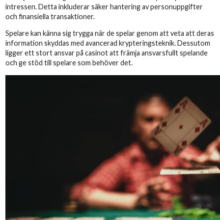
intressen. Detta inkluderar säker hantering av personuppgifter
och finansiella transaktioner.
Spelare kan känna sig trygga när de spelar genom att veta att deras
information skyddas med avancerad krypteringsteknik. Dessutom
ligger ett stort ansvar på casinot att främja ansvarsfullt spelande
och ge stöd till spelare som behöver det.