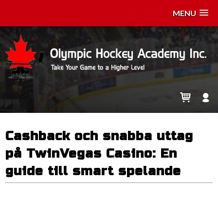
MENU
Cashback och snabba uttag
på TwinVegas Casino: En
guide till smart spelande