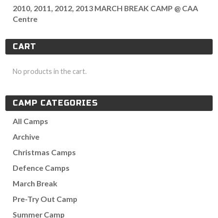
2010, 2011, 2012, 2013 MARCH BREAK CAMP @ CAA
Centre
CART
No products in the cart.
CAMP CATEGORIES
All Camps
Archive
Christmas Camps
Defence Camps
March Break
Pre-Try Out Camp
Summer Camp