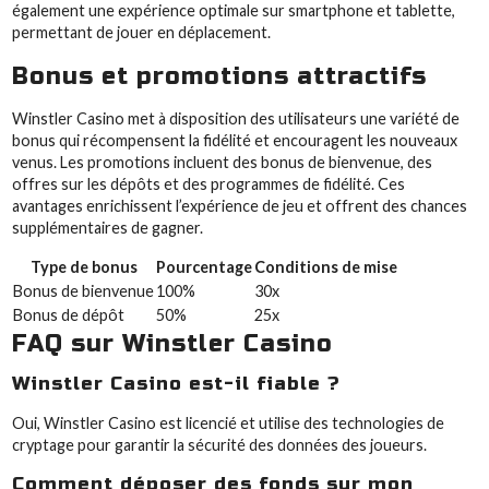
également une expérience optimale sur smartphone et tablette,
permettant de jouer en déplacement.
Bonus et promotions attractifs
Winstler Casino met à disposition des utilisateurs une variété de
bonus qui récompensent la fidélité et encouragent les nouveaux
venus. Les promotions incluent des bonus de bienvenue, des
offres sur les dépôts et des programmes de fidélité. Ces
avantages enrichissent l’expérience de jeu et offrent des chances
supplémentaires de gagner.
Type de bonus
Pourcentage
Conditions de mise
Bonus de bienvenue
100%
30x
Bonus de dépôt
50%
25x
FAQ sur Winstler Casino
Winstler Casino est-il fiable ?
Oui, Winstler Casino est licencié et utilise des technologies de
cryptage pour garantir la sécurité des données des joueurs.
Comment déposer des fonds sur mon