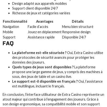
Design adapté aux appareils mobiles
Support client disponible 24/7
Richesse de jeux et catégories variées
Fonctionnalité
Avantages
Détails
Navigation
Facile d’accès
Menu bien structuré
Mobile
Jouez en déplacement
Responsive design
Support
Assistance rapide
Disponible 24/7
FAQ
La plateforme est-elle sécurisée ?
Oui, Extra Casino utilise
des protocoles de sécurité avancés pour protéger les
données des joueurs.
Quels types de jeux sont disponibles ?
La plateforme
propose une large gamme de jeux, y compris des machines à
sous, des jeux de table et un casino live.
Le support est-il disponible en français ?
Oui, l’assistance
est multilingue, incluant le français.
En conclusion, l’interface utilisateur de Extra Casino représente un
atout majeur qui contribue à l’engagement des joueurs. Grâce à
son design ergonomique, sa compatibilité mobile et son support