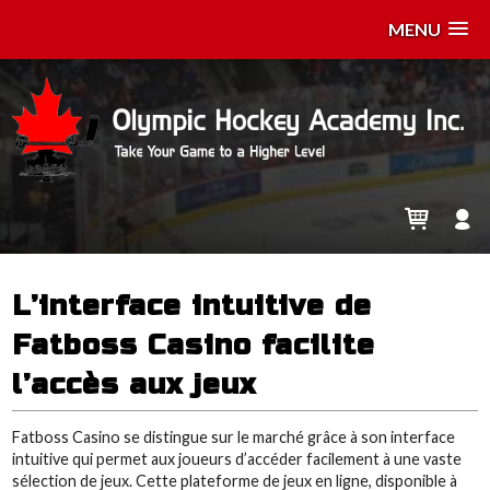
MENU
L’interface intuitive de
Fatboss Casino facilite
l’accès aux jeux
Fatboss Casino se distingue sur le marché grâce à son interface
intuitive qui permet aux joueurs d’accéder facilement à une vaste
sélection de jeux. Cette plateforme de jeux en ligne, disponible à