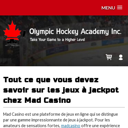
MENU
Tout ce que vous devez
savoir sur les jeux à jackpot
chez Mad Casino
Mad Casino est une plateforme de jeux en ligne qui se distingue
par une gamme impressionnante de jeux à jackpot. Pour les
amateurs de sensations fortes,
madcasino
offre une expérience